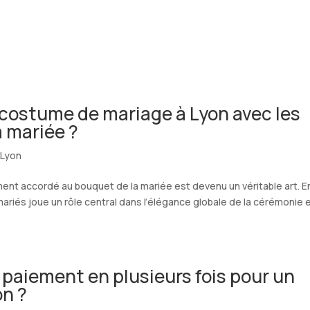
A PROPOS
NOS COLLECTIONS
NOS SERVICES
CATALOGU
ostume de mariage à Lyon avec les
a mariée ?
 Lyon
ent accordé au bouquet de la mariée est devenu un véritable art. E
mariés joue un rôle central dans l’élégance globale de la cérémonie 
e paiement en plusieurs fois pour un
on ?